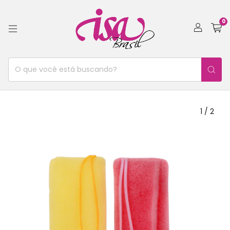
0
1
/
2