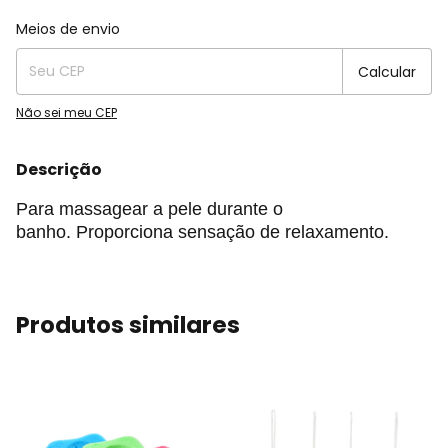
Entregas para o CEP:
Alterar CEP
Meios de envio
Calcular
Não sei meu CEP
Descrição
Para
massagear a pele
durante o
banho.
Proporciona sensação de relaxamento.
Produtos similares