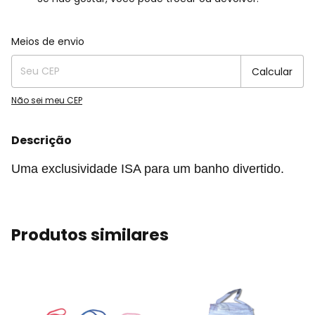
Entregas para o CEP:
Alterar CEP
Meios de envio
Calcular
Não sei meu CEP
Descrição
Uma exclusividade ISA para um banho divertido.
Produtos similares