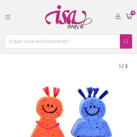
0
1
/
3