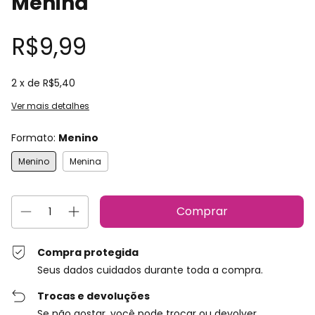
Menina
R$9,99
2
x de
R$5,40
Ver mais detalhes
Formato:
Menino
Menino
Menina
Compra protegida
Seus dados cuidados durante toda a compra.
Trocas e devoluções
Se não gostar, você pode trocar ou devolver.