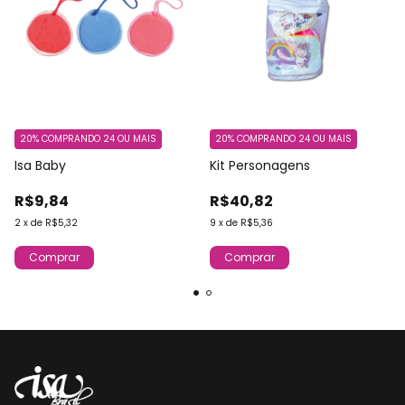
20%
COMPRANDO 24 OU MAIS
20%
COMPRANDO 24 OU MAIS
Isa Baby
Kit Personagens
R$9,84
R$40,82
2
x
de
R$5,32
9
x
de
R$5,36
Comprar