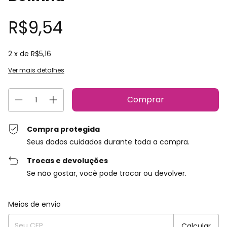
R$9,54
2
x de
R$5,16
Ver mais detalhes
Compra protegida
Seus dados cuidados durante toda a compra.
Trocas e devoluções
Se não gostar, você pode trocar ou devolver.
Entregas para o CEP:
Alterar CEP
Meios de envio
Calcular