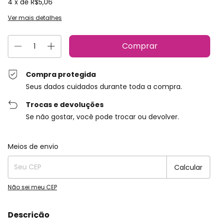
4
x de
R$5,06
Ver mais detalhes
Compra protegida
Seus dados cuidados durante toda a compra.
Trocas e devoluções
Se não gostar, você pode trocar ou devolver.
Entregas para o CEP:
Alterar CEP
Meios de envio
Calcular
Não sei meu CEP
Descrição