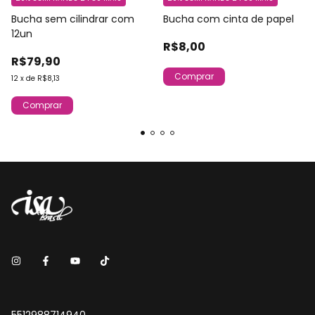
Bucha sem cilindrar com
Bucha com cinta de papel
12un
R$8,00
R$79,90
12
x
de
R$8,13